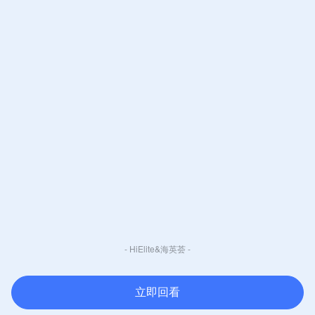
- HiElite&海英荟 -
立即回看