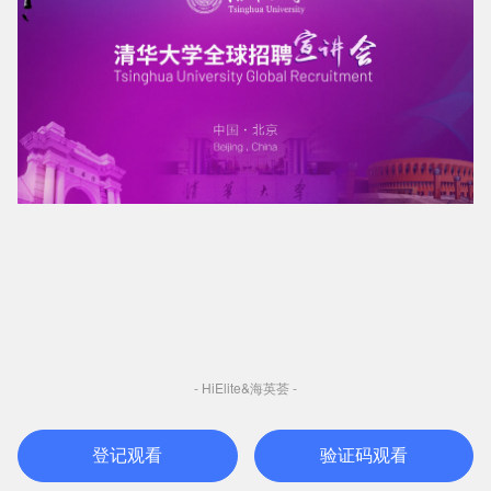
- HiElite&海英荟 -
登记观看
验证码观看